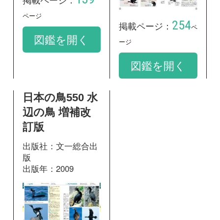
68
掲載ページ：
ペ
ージ
図鑑を開く
和名：
ヒメウ