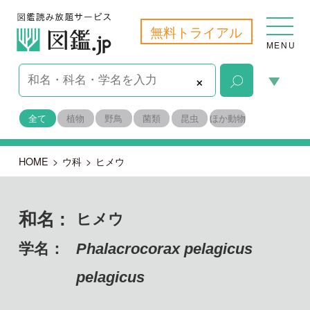
無料トライアル
MENU
×
全て
植物
野鳥
菌類
昆虫
ほか動物
HOME
>
ウ科
>
ヒメウ
和名 :
ヒメウ
学名：
Phalacrocorax pelagicus
pelagicus
脊索動物門 鳥綱