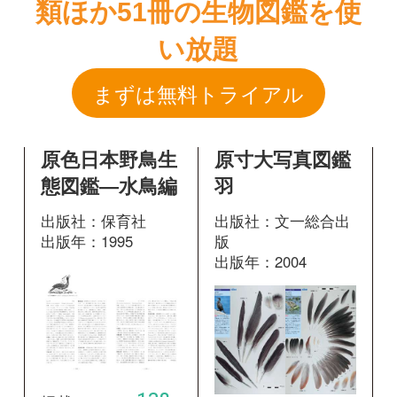
原色日本野鳥生
原寸大写真図鑑
態図鑑―水鳥編
羽
出版社：保育社
出版社：文一総合出
出版年：1995
版
出版年：2004
138
掲載ページ：
24
掲載ページ：
ペー
ページ
ジ
図鑑を開く
図鑑を開く
新版 日本の野
♪鳥くんの比べ
鳥
て識別野鳥図鑑
670 第3版
出版社：山と溪谷社