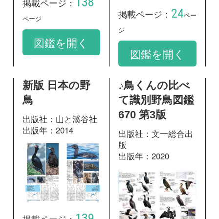
出版年：2014
出版社：文一総合出
版
出版年：2020
139
掲載ページ：
ページ
254
掲載ページ：
ペ
図鑑を開く
ージ
図鑑を開く
日本の鳥550 水
辺の鳥 増補改
訂版
出版社：文一総合出
版
出版年：2009