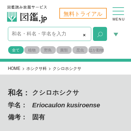
無料トライアル
MENU
×
全て
植物
野鳥
菌類
昆虫
ほか動物
HOME
>
ホシクサ科
>
クシロホシクサ
和名 :
クシロホシクサ
学名：
Eriocaulon kusiroense
備考：
固有
目名：
イネ目