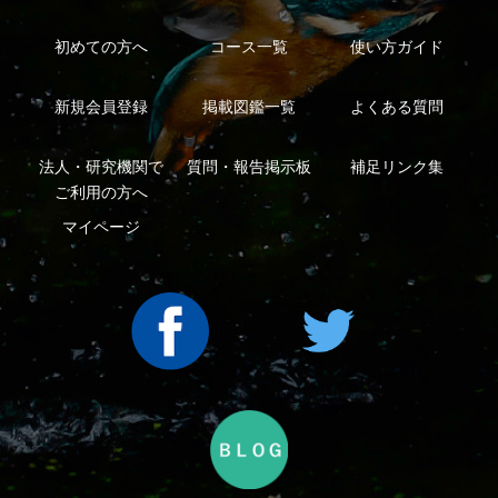
利用規約
有料会員利用規約
お問い合わせ
プライバ
｜
｜
｜
シーについて
特定商取引法に基づく表示
運営会社
インプレスグル
｜
｜
ープ
Copyright ©2016 Yama-kei Publishers co.,Ltd.
An impress Group Company. All rights reserved.