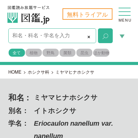
無料トライアル
MENU
×
全て
植物
野鳥
菌類
昆虫
ほか動物
HOME
>
ホシクサ科
>
ミヤマヒナホシクサ
和名 :
ミヤマヒナホシクサ
別名：
イトホシクサ
学名：
Eriocaulon nanellum var.
nanellum
備考：
固有