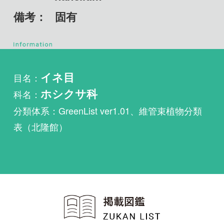
目名：
イネ目
科名：
ホシクサ科
分類体系：GreenList ver1.01、維管束植物分類
表（北隆館）
植物・野鳥・菌類・昆虫・魚
類ほか51冊の生物図鑑を使
い放題