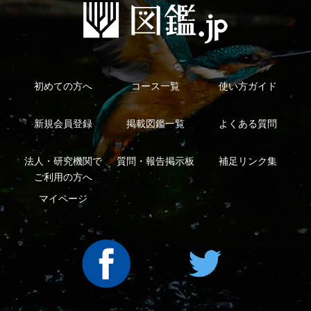
利用規約
有料会員利用規約
お問い合わせ
プライバ
｜
｜
｜
シーについて
特定商取引法に基づく表示
運営会社
インプレスグル
｜
｜
ープ
Copyright ©2016 Yama-kei Publishers co.,Ltd.
An impress Group Company. All rights reserved.