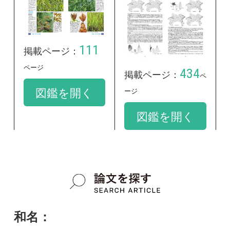
google scholar
学名：
Bolboschoenus koshevnikovii
google scholar
質問・報告掲示板TOP
この種に関する
スレッド