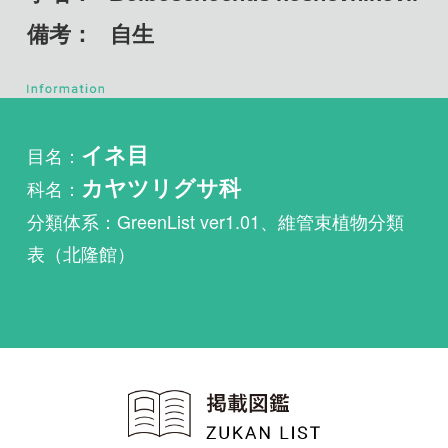
目名：
イネ目
科名：
カヤツリグサ科
分類体系：GreenList ver1.01、維管束植物分類
表（北隆館）
植物・野鳥・菌類・昆虫・魚
類ほか51冊の生物図鑑を使
い放題