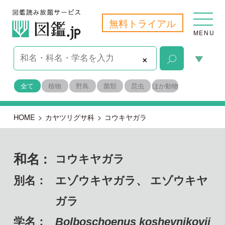
無料トライアル
MENU
×
全て
植物
野鳥
菌類
昆虫
ほか動物
HOME
>
カヤツリグサ科
>
コウキヤガラ
和名 :
コウキヤガラ
別名：
エゾウキヤガラ、 エゾウキヤ
ガラ
学名：
Bolboschoenus koshevnikovii
備考：
自生