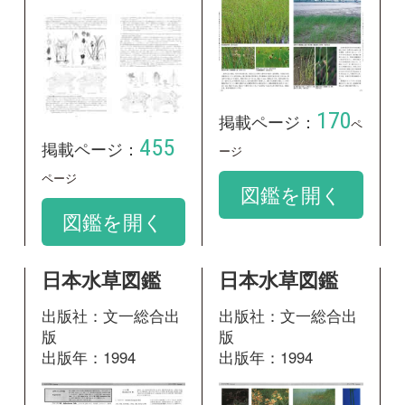
出版社：文一総合出
出版社：文一総合出
版
版
出版年：1994
出版年：1994
88
90
掲載ページ：
掲載ページ：
ペ
ペー
ージ
ジ
図鑑を開く
図鑑を開く
野に咲く花 増
神奈川県植物誌
補改訂新版
2001
出版社：山と溪谷社
出版社：神奈川県立
出版年：2013
生命の星・地球博物
館
出版年：2001