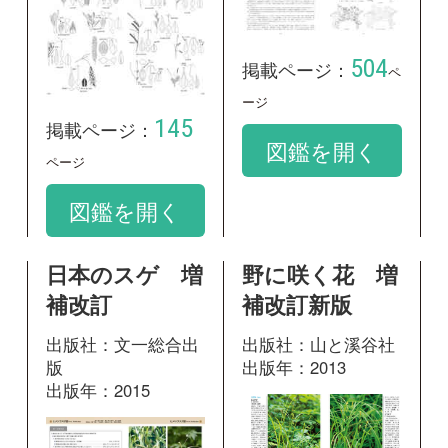
日本のスゲ 増
野に咲く花 増
補改訂
補改訂新版
出版社：文一総合出
出版社：山と溪谷社
版
出版年：2013
出版年：2015
143
掲載ページ：
ペ
302
掲載ページ：
ージ
ページ
図鑑を開く
図鑑を開く
神奈川県植物誌
2001
出版社：神奈川県立