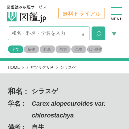
無料トライアル
MENU
×
全て
植物
野鳥
菌類
昆虫
ほか動物
HOME
>
カヤツリグサ科
>
シラスゲ
和名 :
シラスゲ
学名：
Carex alopecuroides var.
chlorostachya
備考：
自生