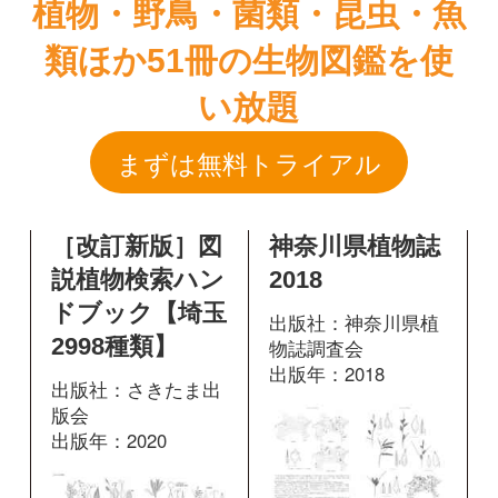
［改訂新版］図
神奈川県植物誌
説植物検索ハン
2018
ドブック【埼玉
出版社：神奈川県植
2998種類】
物誌調査会
出版年：2018
出版社：さきたま出
版会
出版年：2020
504
掲載ページ：
ペ
ージ
145
掲載ページ：
図鑑を開く
ページ
図鑑を開く