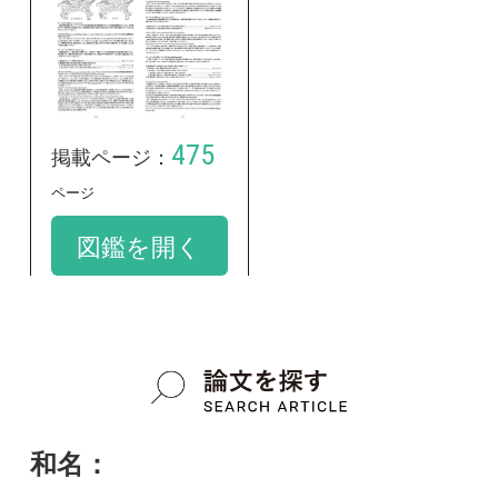
シラスゲ
google scholar
学名：
Carex alopecuroides var. chlorostachya
google scholar
質問・報告掲示板TOP