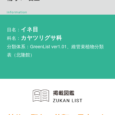
目名：
イネ目
科名：
カヤツリグサ科
分類体系：GreenList ver1.01、維管束植物分類
表（北隆館）
植物・野鳥・菌類・昆虫・魚
類ほか51冊の生物図鑑を使
い放題
まずは無料トライアル