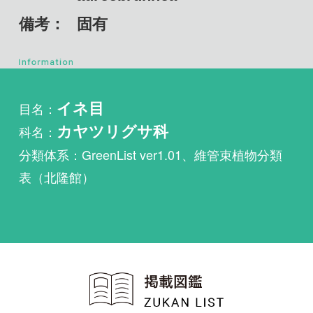
目名：
イネ目
科名：
カヤツリグサ科
分類体系：GreenList ver1.01、維管束植物分類
表（北隆館）
植物・野鳥・菌類・昆虫・魚
類ほか51冊の生物図鑑を使
い放題