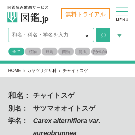
無料トライアル
MENU
×
全て
植物
野鳥
菌類
昆虫
ほか動物
HOME
>
カヤツリグサ科
>
チャイトスゲ
和名 :
チャイトスゲ
別名：
サツマオオイトスゲ
学名：
Carex alterniflora var.
aureobrunnea
備考：
固有