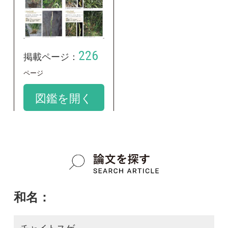
和名：
チャイトスゲ
google scholar
学名：
Carex alterniflora var. aureobrunnea
google scholar