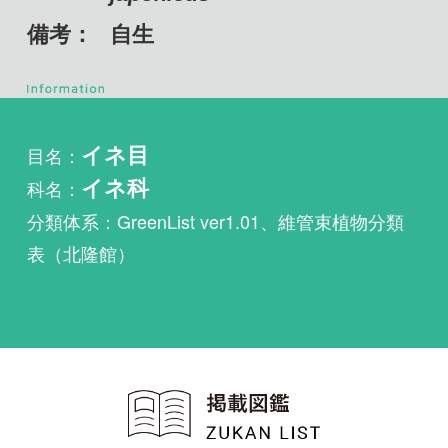
目名：
イネ目
科名：
イネ科
分類体系：GreenList ver1.01、維管束植物分類
表（北隆館）
植物・野鳥・菌類・昆虫・魚
類ほか51冊の生物図鑑を使
い放題