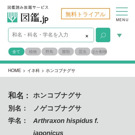
無料トライアル
MENU
×
全て
植物
野鳥
菌類
昆虫
ほか動物
HOME
>
イネ科
>
ホンコブナグサ
和名 :
ホンコブナグサ
別名：
ノゲコブナグサ
学名：
Arthraxon hispidus f.
japonicus
備考：
自生