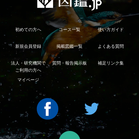
利用規約
有料会員利用規約
お問い合わせ
プライバ
｜
｜
｜
シーについて
特定商取引法に基づく表示
運営会社
インプレスグル
｜
｜
ープ
Copyright ©2016 Yama-kei Publishers co.,Ltd.
An impress Group Company. All rights reserved.