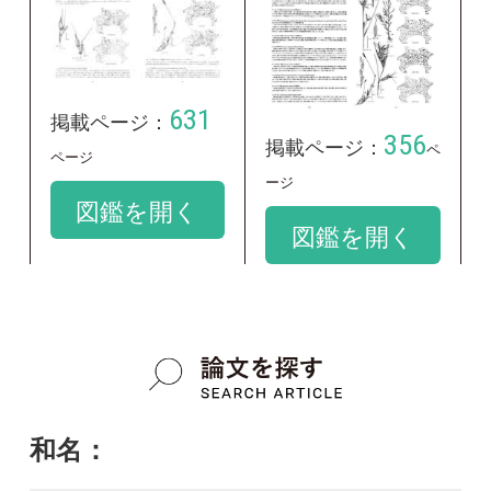
和名：
ホンコブナグサ
google scholar
学名：
Arthraxon hispidus f. japonicus
google scholar