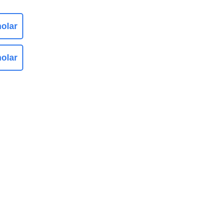
olar
olar