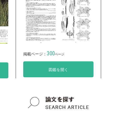
300
掲載ページ：
ページ
図鑑を開く