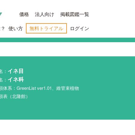
価格
法人向け
掲載図鑑一覧
は？
使い方
無料トライアル
ログイン
名：
イネ目
名：
イネ科
類体系：GreenList ver1.01、維管束植物
類表（北隆館）