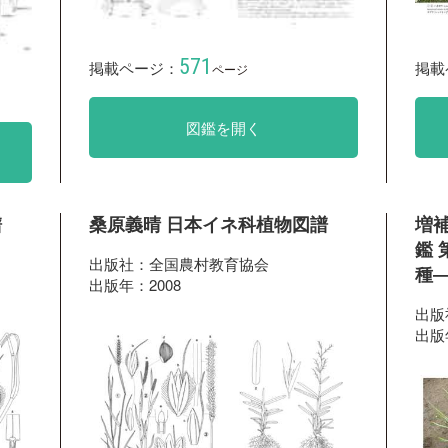
571
掲載ページ：
掲載
ページ
図鑑を開く
譜
桑原義晴 日本イネ科植物図譜
増
鑑 第
出版社：全国農村教育協会
種
出版年：2008
出版
出版