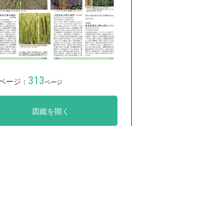
313
ページ：
ページ
図鑑を開く