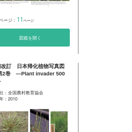
11
ページ：
ページ
図鑑を開く
補改訂 日本帰化植物写真図
2巻 ―Plant invader 500
―
社：全国農村教育協会
年：2010