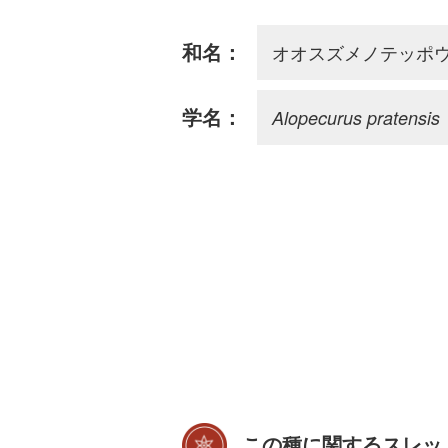
オオスズメノテッポ
和名：
Alopecurus pratensis
学名：
この種に関するスレッ