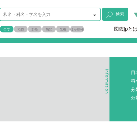
×
検索
図鑑jpと
全て
植物
野鳥
菌類
昆虫
ほか動物
目
科
分
分