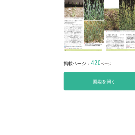
420
掲載ページ：
ページ
図鑑を開く