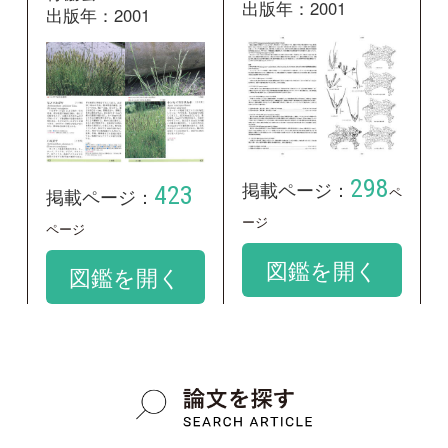
和名：
ホソセイヨウヌカボ
google scholar
学名：
Apera interrupta
google scholar