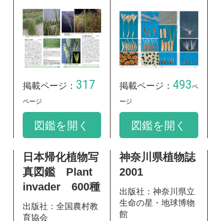
真図鑑 Plant
2001
invader 600種
出版社：神奈川県立
生命の星・地球博物
出版社：全国農村教
館
育協会
出版年：2001
出版年：2001
298
掲載ページ：
423
ペ
掲載ページ：
ージ
ページ
図鑑を開く
図鑑を開く