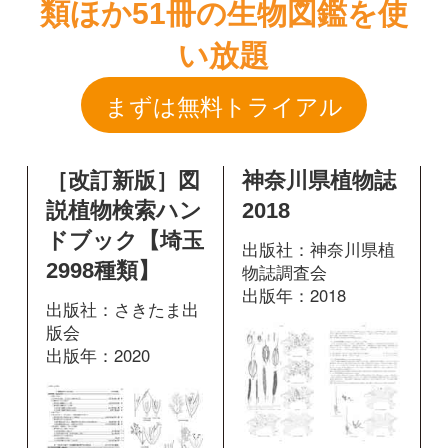
［改訂新版］図
神奈川県植物誌
説植物検索ハン
2018
ドブック【埼玉
出版社：神奈川県植
2998種類】
物誌調査会
出版年：2018
出版社：さきたま出
版会
出版年：2020
573
掲載ページ：
ペ
ージ
168
掲載ページ：
図鑑を開く
ページ
図鑑を開く
増補改訂 日本
増補改訂 日本