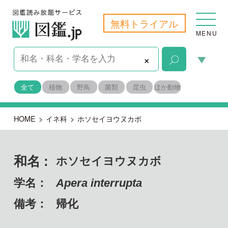
無料トライアル
MENU
×
全て
植物
野鳥
菌類
昆虫
ほか動物
HOME
>
イネ科
>
ホソセイヨウヌカボ
和名 :
ホソセイヨウヌカボ
学名：
Apera interrupta
備考：
帰化
目名：
イネ目