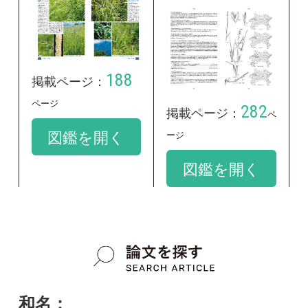
google scholar
学名：
Arrhenatherum elatius var. elatius
google scholar
質問・報告掲示板TOP
この種に関する