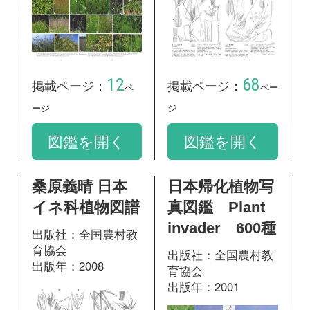
育協会
出版社：全国農村教
出版年：2008
育協会
出版年：2001
292
掲載ページ：
424
掲載ページ：
ページ
ペ
ージ
図鑑を開く
図鑑を開く
山に咲く花 増
神奈川県植物誌
補改訂新版
2001
出版社：山と溪谷社
出版社：神奈川県立
出版年：2013
生命の星・地球博物
館
出版年：2001