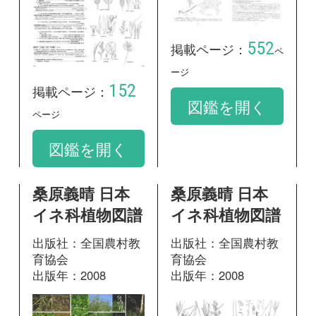
桑原義晴 日本
桑原義晴 日本
イネ科植物図譜
イネ科植物図譜
出版社：全国農村教
出版社：全国農村教
育協会
育協会
出版年：2008
出版年：2008
12
68
掲載ページ：
掲載ページ：
ペ
ペー
ージ
ジ
図鑑を開く
図鑑を開く
桑原義晴 日本
日本帰化植物写
イネ科植物図譜
真図鑑 Plant
invader 600種
出版社：全国農村教