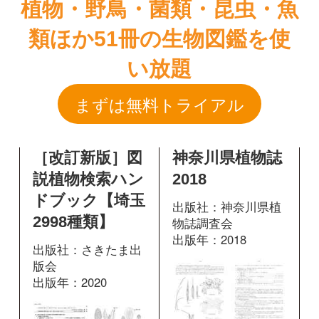
［改訂新版］図
神奈川県植物誌
説植物検索ハン
2018
ドブック【埼玉
出版社：神奈川県植
2998種類】
物誌調査会
出版年：2018
出版社：さきたま出
版会
出版年：2020
552
掲載ページ：
ペ
ージ
152
掲載ページ：
図鑑を開く
ページ
図鑑を開く