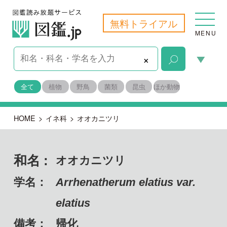
無料トライアル
MENU
×
全て
植物
野鳥
菌類
昆虫
ほか動物
HOME
>
イネ科
>
オオカニツリ
和名 :
オオカニツリ
学名：
Arrhenatherum elatius var.
elatius
備考：
帰化