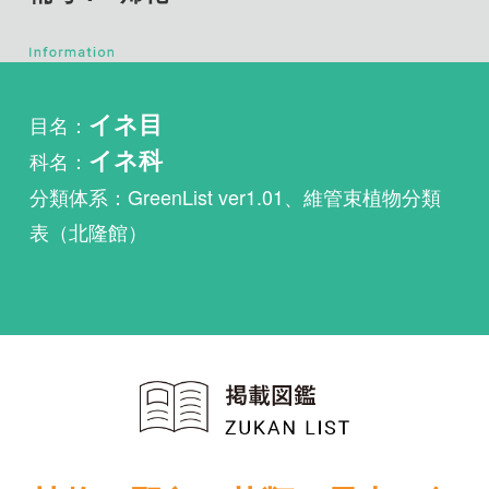
目名：
イネ目
科名：
イネ科
分類体系：GreenList ver1.01、維管束植物分類
表（北隆館）
植物・野鳥・菌類・昆虫・魚
類ほか51冊の生物図鑑を使
い放題
まずは無料トライアル