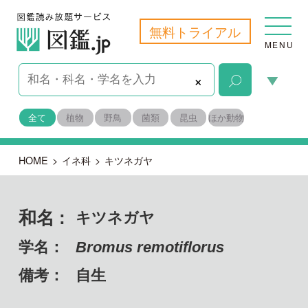
無料トライアル
MENU
×
全て
植物
野鳥
菌類
昆虫
ほか動物
HOME
>
イネ科
>
キツネガヤ
和名 :
キツネガヤ
学名：
Bromus remotiflorus
備考：
自生
目名：
イネ目