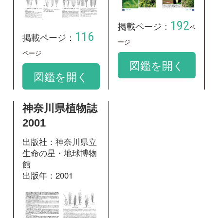
306
掲載ページ：
ページ
図鑑を開く
和名：
キツネガヤ
google scholar