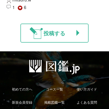
利用規約
有料会員利用規約
お問い合わせ
プライバ
｜
｜
｜
シーについて
特定商取引法に基づく表示
運営会社
インプレスグル
｜
｜
ープ
Copyright ©2016 Yama-kei Publishers co.,Ltd.
An impress Group Company. All rights reserved.