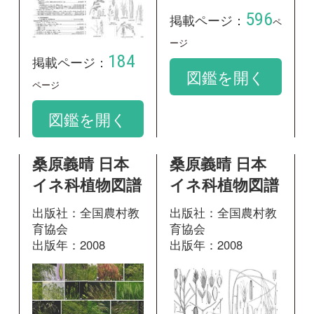
イネ科植物図譜
イネ科植物図譜
出版社：全国農村教
出版社：全国農村教
育協会
育協会
出版年：2008
出版年：2008
14
105
掲載ページ：
掲載ページ：
ペ
ペ
ージ
ージ
図鑑を開く
図鑑を開く
桑原義晴 日本
山に咲く花 増
イネ科植物図譜
補改訂新版
出版社：全国農村教
出版社：山と溪谷社
育協会
出版年：2013
出版年：2008