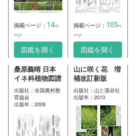
192
掲載ページ：
ペ
116
掲載ページ：
ージ
ページ
図鑑を開く
図鑑を開く
神奈川県植物誌
2001
出版社：神奈川県立
生命の星・地球博物
館
出版年：2001