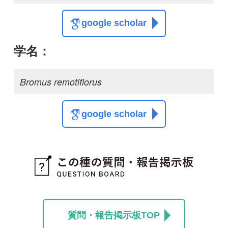
解決
イネ科植物の名前を教
えてください
mitsuru.w
1
6
投稿する