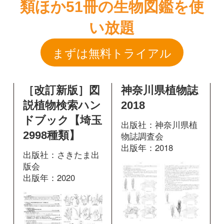
［改訂新版］図
神奈川県植物誌
説植物検索ハン
2018
ドブック【埼玉
出版社：神奈川県植
2998種類】
物誌調査会
出版年：2018
出版社：さきたま出
版会
出版年：2020
596
掲載ページ：
ペ
ージ
184
掲載ページ：
図鑑を開く
ページ
図鑑を開く
桑原義晴 日本
桑原義晴 日本