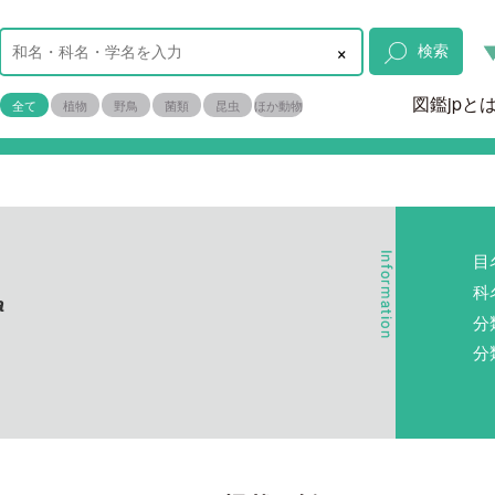
×
検索
図鑑jpと
全て
植物
野鳥
菌類
昆虫
ほか動物
目
科
a
分
分