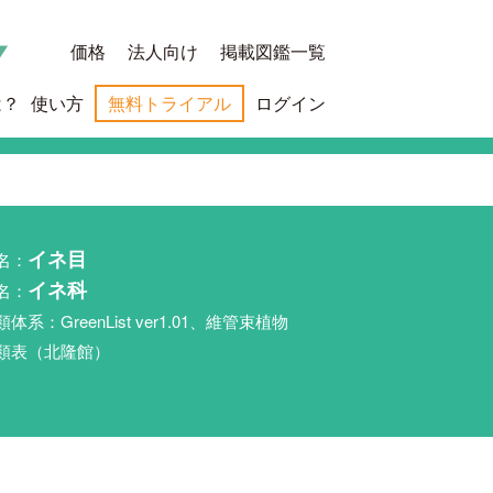
価格
法人向け
掲載図鑑一覧
は？
使い方
無料トライアル
ログイン
名：
イネ目
名：
イネ科
類体系：GreenList ver1.01、維管束植物
類表（北隆館）