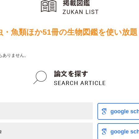
虫・魚類ほか51冊の生物図鑑を使い放題
もありません。
google sch
a
google sch