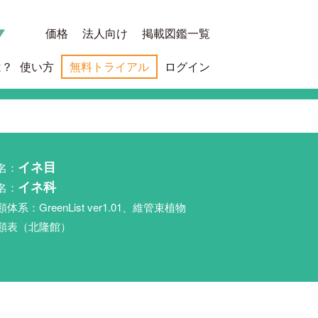
価格
法人向け
掲載図鑑一覧
は？
使い方
無料トライアル
ログイン
名：
イネ目
名：
イネ科
類体系：GreenList ver1.01、維管束植物
類表（北隆館）