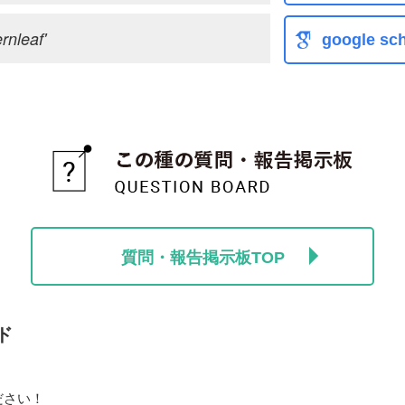
rnleaf'
google sch
質問・報告掲示板TOP
ド
ださい！