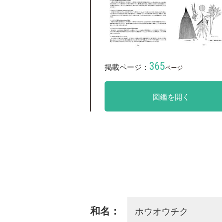
365
掲載ページ：
ページ
図鑑を開く
ホウオウチク
和名：