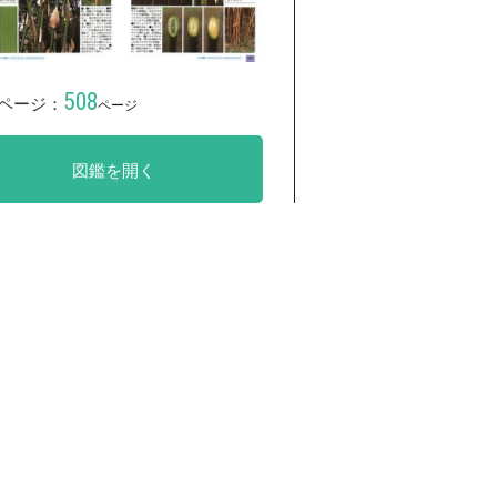
508
ページ：
ページ
図鑑を開く