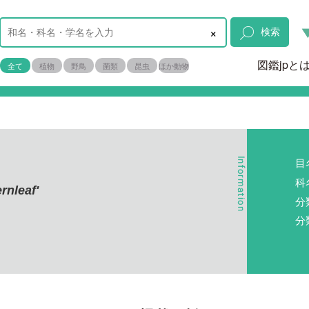
×
検索
図鑑jpと
全て
植物
野鳥
菌類
昆虫
ほか動物
目
科
rnleaf'
分
分