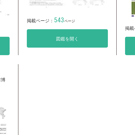
543
掲載ページ：
ページ
掲載
図鑑を開く
球博