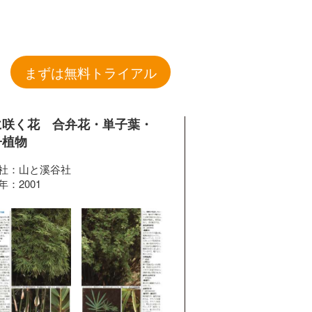
まずは無料トライアル
に咲く花 合弁花・単子葉・
子植物
社：山と溪谷社
年：2001