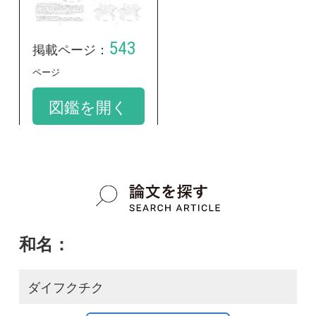
和名：
ダイフクチク
google scholar
学名：
Bambusa ventricosa
google scholar