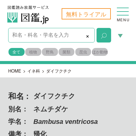
無料トライアル
MENU
×
全て
植物
野鳥
菌類
昆虫
ほか動物
HOME
>
イネ科
>
ダイフクチク
和名 :
ダイフクチク
別名：
ネムチダケ
学名：
Bambusa ventricosa
備考：
帰化