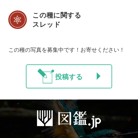
初めての方へ
コース一覧
使い方ガイド
新規会員登録
掲載図鑑一覧
よくある質問
法人・研究機関で
質問・報告掲示板
補足リンク集
ご利用の方へ
マイページ
利用規約
有料会員利用規約
お問い合わせ
プライバ
｜
｜
｜
シーについて
特定商取引法に基づく表示
運営会社
インプレスグル
｜
｜