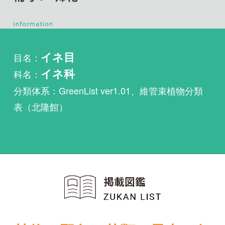
目名：
イネ目
科名：
イネ科
分類体系：GreenList ver1.01、維管束植物分類
表（北隆館）
植物・野鳥・菌類・昆虫・魚
類ほか51冊の生物図鑑を使
い放題
まずは無料トライアル