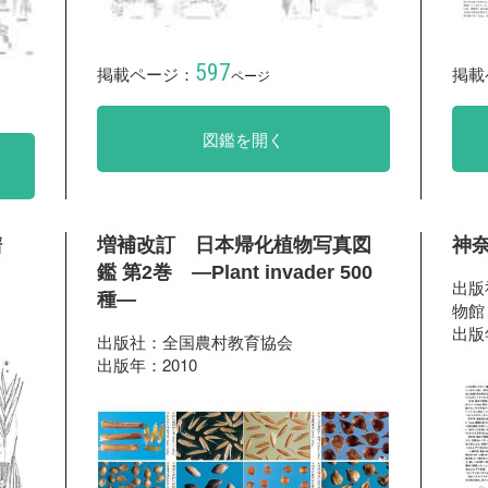
597
掲載ページ：
掲載
ページ
図鑑を開く
譜
増補改訂 日本帰化植物写真図
神奈
鑑 第2巻 ―Plant invader 500
出版
種―
物館
出版
出版社：全国農村教育協会
出版年：2010