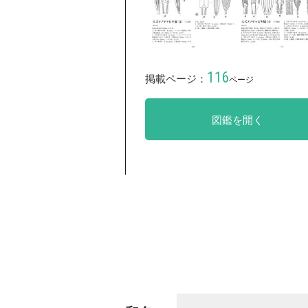
116
掲載ページ：
ページ
図鑑を開く