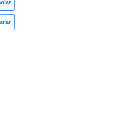
olar
olar