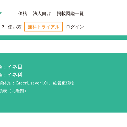
価格
法人向け
掲載図鑑一覧
は？
使い方
無料トライアル
ログイン
名：
イネ目
名：
イネ科
類体系：GreenList ver1.01、維管束植物
類表（北隆館）