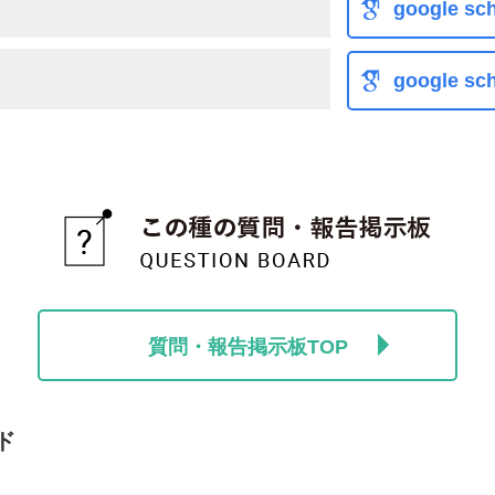
google sch
google sch
質問・報告掲示板TOP
ド