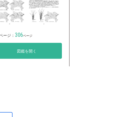
306
ページ：
ページ
図鑑を開く