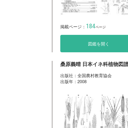
184
掲載ページ：
ページ
図鑑を開く
桑原義晴 日本イネ科植物図
出版社：全国農村教育協会
出版年：2008