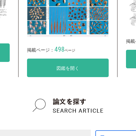
掲載
498
掲載ページ：
ページ
図鑑を開く