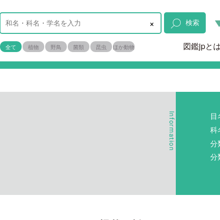
×
検索
図鑑jpと
全て
植物
野鳥
菌類
昆虫
ほか動物
目
科
分
分