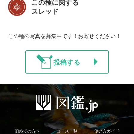
初めての方へ
コース一覧
使い方ガイド
新規会員登録
掲載図鑑一覧
よくある質問
法人・研究機関で
質問・報告掲示板
補足リンク集
ご利用の方へ
マイページ
利用規約
有料会員利用規約
お問い合わせ
プライバ
｜
｜
｜
シーについて
特定商取引法に基づく表示
運営会社
インプレスグル
｜
｜
ープ