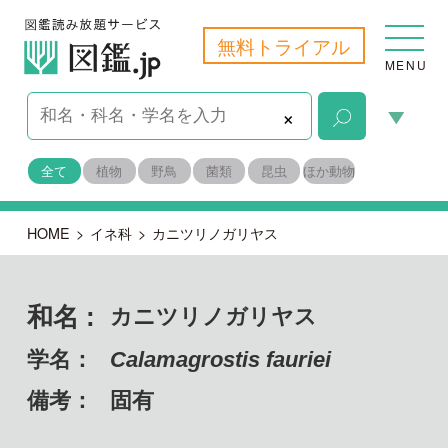
無料トライアル
MENU
×
全て
植物
野鳥
菌類
昆虫
ほか動物
HOME
>
イネ科
>
カニツリノガリヤス
和名 :
カニツリノガリヤス
学名：
Calamagrostis fauriei
備考：
固有
目名：
イネ目