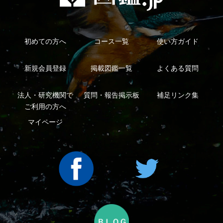
利用規約
有料会員利用規約
お問い合わせ
プライバ
｜
｜
｜
シーについて
特定商取引法に基づく表示
運営会社
インプレスグル
｜
｜
ープ
Copyright ©2016 Yama-kei Publishers co.,Ltd.
An impress Group Company. All rights reserved.