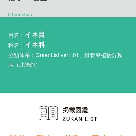
目名：
イネ目
科名：
イネ科
分類体系：GreenList ver1.01、維管束植物分類
表（北隆館）
植物・野鳥・菌類・昆虫・魚
類ほか51冊の生物図鑑を使
い放題
まずは無料トライアル