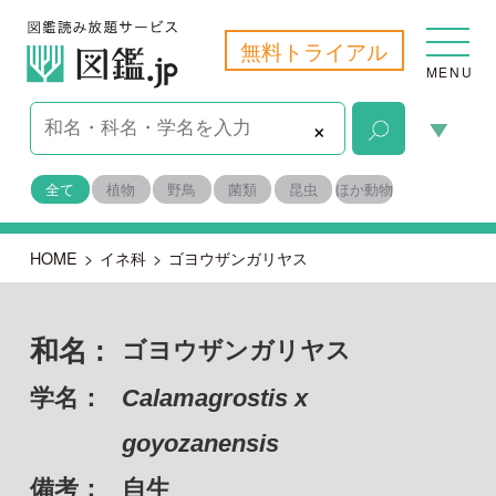
無料トライアル
MENU
×
全て
植物
野鳥
菌類
昆虫
ほか動物
HOME
>
イネ科
>
ゴヨウザンガリヤス
和名 :
ゴヨウザンガリヤス
学名：
Calamagrostis x
goyozanensis
備考：
自生