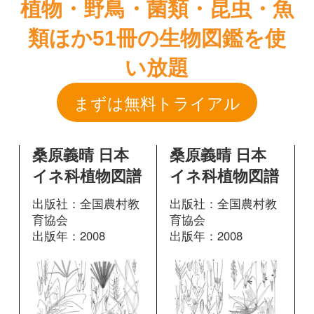
桑原義晴 日本
桑原義晴 日本
イネ科植物図譜
イネ科植物図譜
出版社：全国農村教
出版社：全国農村教
育協会
育協会
出版年：2008
出版年：2008
146
150
掲載ページ：
掲載ページ：
ペ
ページ
ージ
図鑑を開く
図鑑を開く
増補改訂 日本
増補改訂 日本
帰化植物写真図
帰化植物写真図