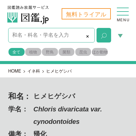
無料トライアル
MENU
×
全て
植物
野鳥
菌類
昆虫
ほか動物
HOME
>
イネ科
>
ヒメヒゲシバ
和名 :
ヒメヒゲシバ
学名：
Chloris divaricata var.
cynodontoides
備考：
帰化