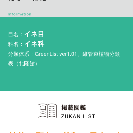
目名：
イネ目
科名：
イネ科
分類体系：GreenList ver1.01、維管束植物分類
表（北隆館）
植物・野鳥・菌類・昆虫・魚
類ほか51冊の生物図鑑を使
い放題
まずは無料トライアル