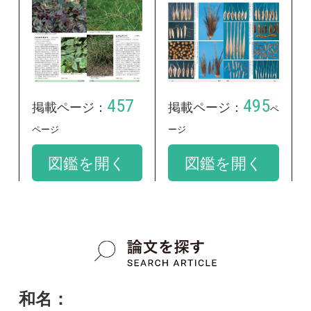
和名：
ヒメヒゲシバ
google scholar
学名：
Chloris divaricata var. cynodontoides
google scholar