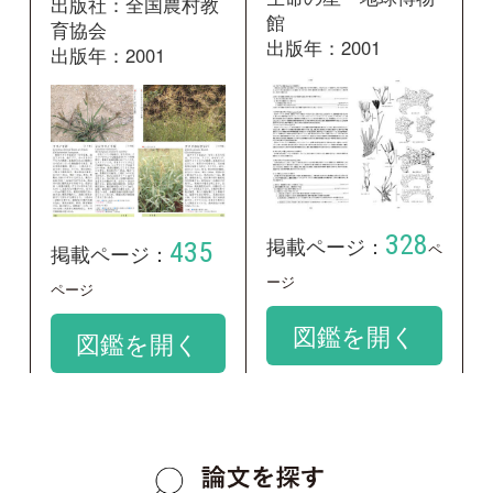
アフリカヒゲシバ
google scholar
学名：
Chloris gayana
google scholar
質問・報告掲示板TOP