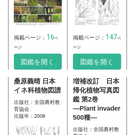
―Plant invader
育協会
出版年：2008
500種―
出版社：全国農村教
育協会
出版年：2010
150
掲載ページ：
ページ
図鑑を開く
329
掲載ページ：
ペ
ージ
図鑑を開く
日本帰化植物写
神奈川県植物誌
真図鑑 Plant
2001
invader 600種
出版社：神奈川県立