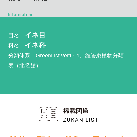
目名：
イネ目
科名：
イネ科
分類体系：GreenList ver1.01、維管束植物分類
表（北隆館）
植物・野鳥・菌類・昆虫・魚
類ほか51冊の生物図鑑を使
い放題
まずは無料トライアル