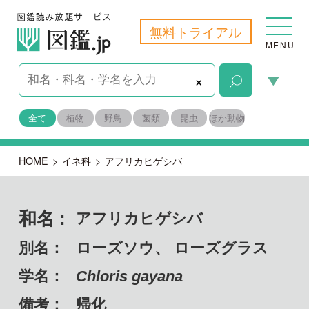
無料トライアル
MENU
×
全て
植物
野鳥
菌類
昆虫
ほか動物
HOME
>
イネ科
>
アフリカヒゲシバ
和名 :
アフリカヒゲシバ
別名：
ローズソウ、 ローズグラス
学名：
Chloris gayana
備考：
帰化