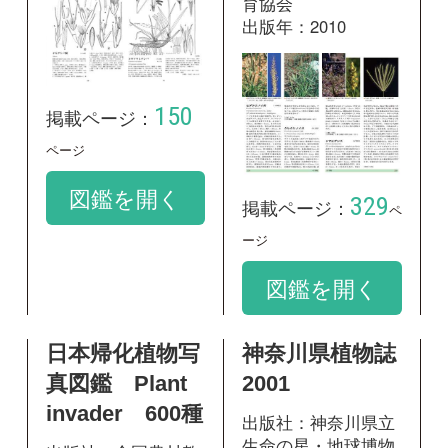
生命の星・地球博物
出版社：全国農村教
館
育協会
出版年：2001
出版年：2001
328
掲載ページ：
435
ペ
掲載ページ：
ージ
ページ
図鑑を開く
図鑑を開く
和名：