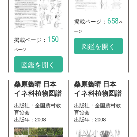
桑原義晴 日本
桑原義晴 日本
イネ科植物図譜
イネ科植物図譜
出版社：全国農村教
出版社：全国農村教
育協会
育協会
出版年：2008
出版年：2008
16
147
掲載ページ：
掲載ページ：
ペ
ペ
ージ
ージ
図鑑を開く
図鑑を開く
桑原義晴 日本
増補改訂 日本
イネ科植物図譜
帰化植物写真図
鑑 第2巻
出版社：全国農村教