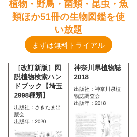
［改訂新版］図
神奈川県植物誌
説植物検索ハン
2018
ドブック【埼玉
出版社：神奈川県植
2998種類】
物誌調査会
出版年：2018
出版社：さきたま出
版会
出版年：2020
658
掲載ページ：
ペ
ージ
150
掲載ページ：
図鑑を開く
ページ
図鑑を開く