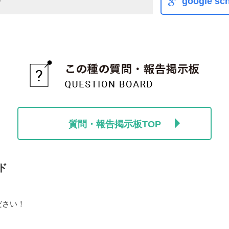
e
google sch
質問・報告掲示板TOP
ド
ださい！