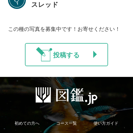
新規会員登録
掲載図鑑一覧
よくある質問
法人・研究機関で
質問・報告掲示板
補足リンク集
ご利用の方へ
マイページ
利用規約
有料会員利用規約
お問い合わせ
プライバ
｜
｜
｜
シーについて
特定商取引法に基づく表示
運営会社
インプレスグル
｜
｜
ープ