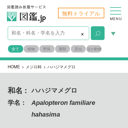
無料トライアル
MENU
×
全て
植物
野鳥
菌類
昆虫
ほか動物
HOME
>
メジロ科
>
ハハジマメグロ
和名 :
ハハジマメグロ
学名：
Apalopteron familiare
hahasima
脊索動物門 鳥綱