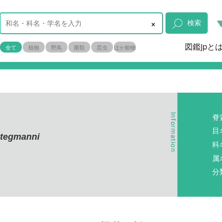
×
検索
図鑑jpと
全て
植物
野鳥
菌類
昆虫
ほか動物
脊
目
stegmanni
科
属
分