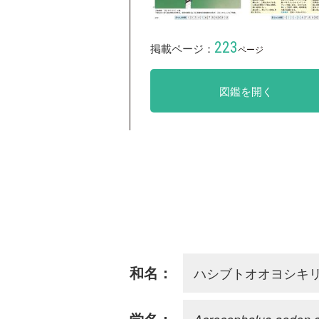
223
掲載ページ：
ページ
図鑑を開く
ハシブトオオヨシキ
和名：