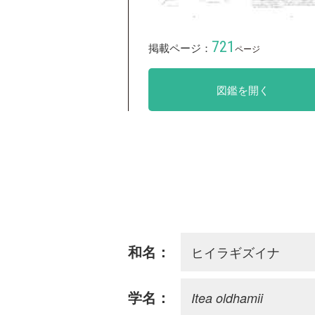
721
掲載ページ：
ページ
図鑑を開く
ヒイラギズイナ
和名：
Itea oldhamii
学名：