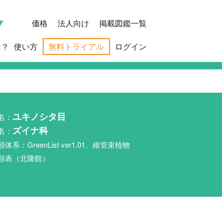
価格
法人向け
掲載図鑑一覧
は？
使い方
無料トライアル
ログイン
名：
ユキノシタ目
名：
ズイナ科
類体系：GreenList ver1.01、維管束植物
類表（北隆館）