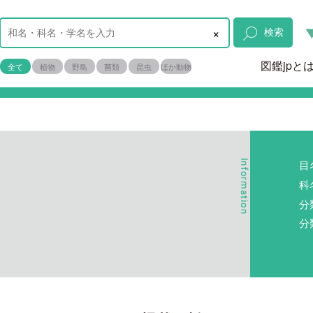
×
検索
図鑑jpと
全て
植物
野鳥
菌類
昆虫
ほか動物
目
科
分
分