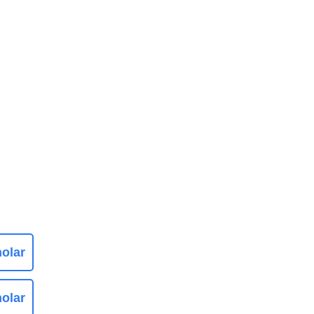
olar
olar