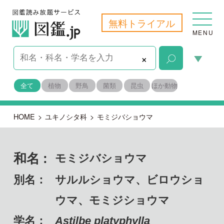
無料トライアル
MENU
×
全て
植物
野鳥
菌類
昆虫
ほか動物
HOME
>
ユキノシタ科
>
モミジバショウマ
和名 :
モミジバショウマ
別名：
サルルショウマ、ビロウショ
ウマ、モミジショウマ
学名：
Astilbe platyphylla
備考：
固有