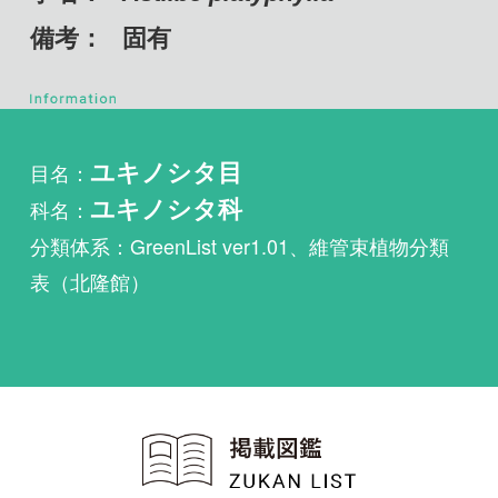
目名：
ユキノシタ目
科名：
ユキノシタ科
分類体系：GreenList ver1.01、維管束植物分類
表（北隆館）
植物・野鳥・菌類・昆虫・魚
類ほか51冊の生物図鑑を使
い放題