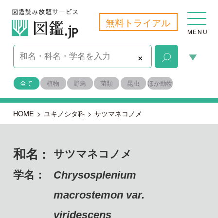
無料トライアル
MENU
×
全て
植物
野鳥
菌類
昆虫
ほか動物
HOME
>
ユキノシタ科
>
サツマネコノメ
和名 :
サツマネコノメ
学名：
Chrysosplenium
macrostemon var.
viridescens
備考：
固有