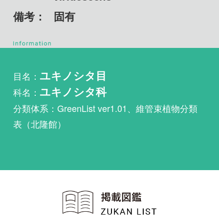
目名：
ユキノシタ目
科名：
ユキノシタ科
分類体系：GreenList ver1.01、維管束植物分類
表（北隆館）
植物・野鳥・菌類・昆虫・魚
類ほか51冊の生物図鑑を使
い放題