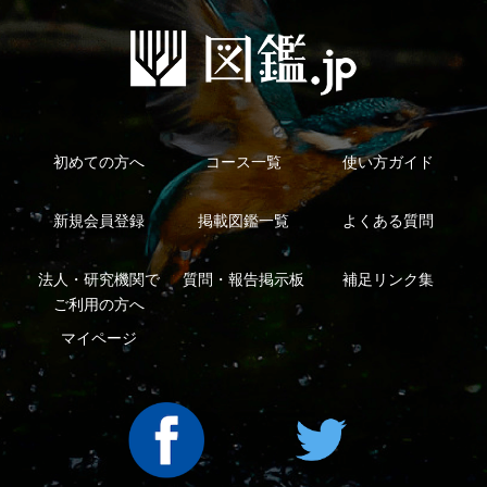
利用規約
有料会員利用規約
お問い合わせ
プライバ
｜
｜
｜
シーについて
特定商取引法に基づく表示
運営会社
インプレスグル
｜
｜
ープ
Copyright ©2016 Yama-kei Publishers co.,Ltd.
An impress Group Company. All rights reserved.