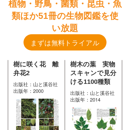
樹に咲く花 離
樹木の葉 実物
弁花2
スキャンで見分
ける1100種類
出版社：山と溪谷社
出版年：2000
出版社：山と溪谷社
出版年：2014
526
掲載ページ：
170
掲載ページ：
ページ
ペ
ージ
図鑑を開く
図鑑を開く