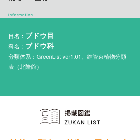
目名：
ブドウ目
科名：
ブドウ科
分類体系：GreenList ver1.01、維管束植物分類
表（北隆館）
植物・野鳥・菌類・昆虫・魚
類ほか51冊の生物図鑑を使
い放題
まずは無料トライアル