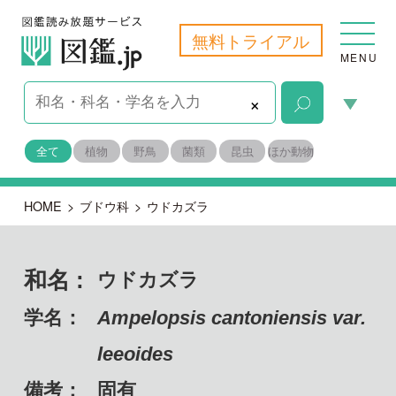
無料トライアル
MENU
×
全て
植物
野鳥
菌類
昆虫
ほか動物
HOME
>
ブドウ科
>
ウドカズラ
和名 :
ウドカズラ
学名：
Ampelopsis cantoniensis var.
leeoides
備考：
固有