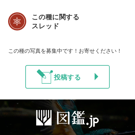
初めての方へ
コース一覧
使い方ガイド
新規会員登録
掲載図鑑一覧
よくある質問
法人・研究機関で
質問・報告掲示板
補足リンク集
ご利用の方へ
マイページ
利用規約
有料会員利用規約
お問い合わせ
プライバ
｜
｜
｜
シーについて
特定商取引法に基づく表示
運営会社
インプレスグル