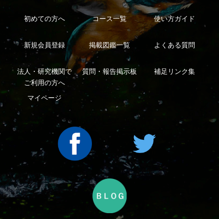
｜
｜
ープ
Copyright ©2016 Yama-kei Publishers co.,Ltd.
An impress Group Company. All rights reserved.