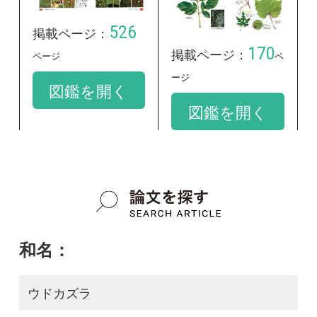
和名：
ウドカズラ
google scholar
学名：
Ampelopsis cantoniensis var. leeoides
google scholar