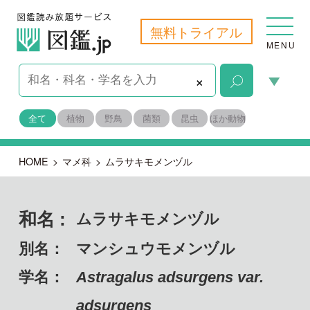
無料トライアル
MENU
×
全て
植物
野鳥
菌類
昆虫
ほか動物
HOME
>
マメ科
>
ムラサキモメンヅル
和名 :
ムラサキモメンヅル
別名：
マンシュウモメンヅル
学名：
Astragalus adsurgens var.
adsurgens
備考：
自生