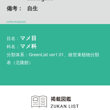
目名：
マメ目
科名：
マメ科
分類体系：GreenList ver1.01、維管束植物分類
表（北隆館）
植物・野鳥・菌類・昆虫・魚
類ほか51冊の生物図鑑を使
い放題