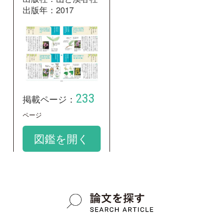
和名：
ムラサキモメンヅル
google scholar
学名：
Astragalus adsurgens var. adsurgens
google scholar