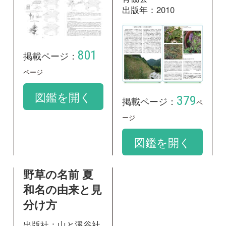
図鑑を開く
野草の名前 夏
和名の由来と見
分け方
出版社：山と溪谷社
出版年：2017
233
掲載ページ：
ページ
図鑑を開く