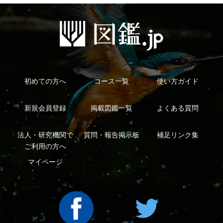
シーについて
特定商取引法に基づく表示
運営会社
インプレスグル
｜
｜
ープ
Copyright ©2016 Yama-kei Publishers co.,Ltd.
An impress Group Company. All rights reserved.