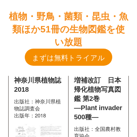
まずは無料トライアル
神奈川県植物誌
増補改訂 日本
2018
帰化植物写真図
鑑 第2巻
出版社：神奈川県植
―Plant invader
物誌調査会
出版年：2018
500種―
出版社：全国農村教
育協会
出版年：2010
801
掲載ページ：
ページ
図鑑を開く
379
掲載ページ：
ペ
ージ