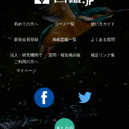
利用規約
有料会員利用規約
お問い合わせ
プライバ
｜
｜
｜
シーについて
特定商取引法に基づく表示
運営会社
インプレスグル
｜
｜
ープ
Copyright ©2016 Yama-kei Publishers co.,Ltd.
An impress Group Company. All rights reserved.