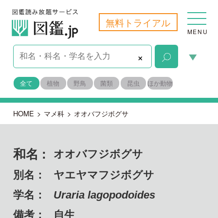
無料トライアル
MENU
×
全て
植物
野鳥
菌類
昆虫
ほか動物
HOME
>
マメ科
>
オオバフジボグサ
和名 :
オオバフジボグサ
別名：
ヤエヤマフジボグサ
学名：
Uraria lagopodoides
備考：
自生