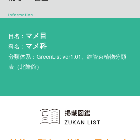
目名：
マメ目
科名：
マメ科
分類体系：GreenList ver1.01、維管束植物分類
表（北隆館）
植物・野鳥・菌類・昆虫・魚
類ほか51冊の生物図鑑を使
い放題
まずは無料トライアル