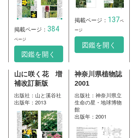
342
掲載ページ：
ページ
600
掲載ページ：
ペ
図鑑を開く
ージ
図鑑を開く
神奈川県植物誌
野草の名前 秋
2001
冬 和名の由来
と見分け方
出版社：神奈川県立
生命の星・地球博物
出版社：山と溪谷社
館
出版年：2017
出版年：2001