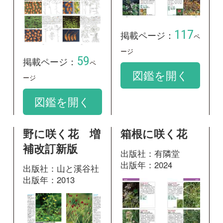
出版年：2013
137
掲載ページ：
ペ
384
掲載ページ：
ージ
ページ
図鑑を開く
図鑑を開く
山に咲く花 増
神奈川県植物誌
補改訂新版
2001
出版社：山と溪谷社
出版社：神奈川県立
出版年：2013
生命の星・地球博物
館
出版年：2001