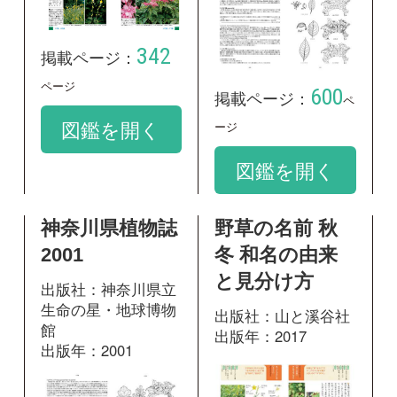
96
掲載ページ：
ペー
837
掲載ページ：
ジ
ページ
図鑑を開く
図鑑を開く
和名：
キンミズヒキ
google scholar
学名：