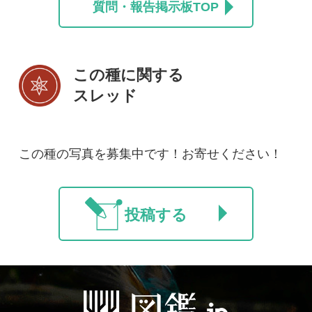
利用規約
有料会員利用規約
お問い合わせ
プライバ
｜
｜
｜
シーについて
特定商取引法に基づく表示
運営会社
インプレスグル
｜
｜
ープ
Copyright ©2016 Yama-kei Publishers co.,Ltd.
An impress Group Company. All rights reserved.