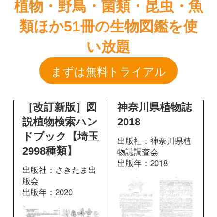
［改訂新版］図
神奈川県植物誌
説植物検索ハン
2018
ドブック【埼玉
出版社：神奈川県植
2998種類】
物誌調査会
出版年：2018
出版社：さきたま出
版会
出版年：2020
870
掲載ページ：
ペ
ージ
256
掲載ページ：
図鑑を開く
ページ
図鑑を開く