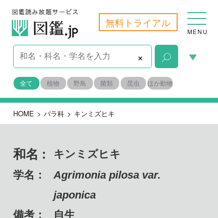
無料トライアル
MENU
×
全て
植物
野鳥
菌類
昆虫
ほか動物
HOME
>
バラ科
>
キンミズヒキ
和名 :
キンミズヒキ
学名：
Agrimonia pilosa var.
japonica
備考：
自生