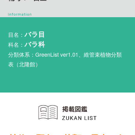
目名：
バラ目
科名：
バラ科
分類体系：GreenList ver1.01、維管束植物分類
表（北隆館）
植物・野鳥・菌類・昆虫・魚
類ほか51冊の生物図鑑を使
い放題
まずは無料トライアル