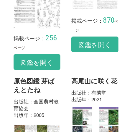
原色図鑑 芽ば
高尾山に咲く花
えとたね
出版社：有隣堂
出版年：2021
出版社：全国農村教
育協会
出版年：2005
117
掲載ページ：
ペ
ージ
59
掲載ページ：
ペ
図鑑を開く
ージ
図鑑を開く
野に咲く花 増
箱根に咲く花
補改訂新版
出版社：有隣堂
出版年：2024
出版社：山と溪谷社