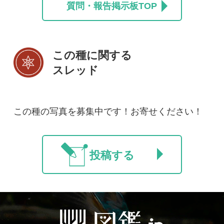
初めての方へ
コース一覧
使い方ガイド
新規会員登録
掲載図鑑一覧
よくある質問
法人・研究機関で
質問・報告掲示板
補足リンク集
ご利用の方へ
マイページ
利用規約
有料会員利用規約
お問い合わせ
プライバ
｜
｜
｜
シーについて
特定商取引法に基づく表示
運営会社
インプレスグル
｜
｜
ープ