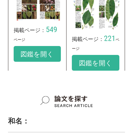
和名：
モモ
google scholar
学名：
Amygdalus persica var. persica
google scholar