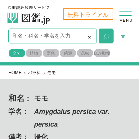
無料トライアル
MENU
×
全て
植物
野鳥
菌類
昆虫
ほか動物
HOME
>
バラ科
>
モモ
和名 :
モモ
学名：
Amygdalus persica var.
persica
備考：
帰化