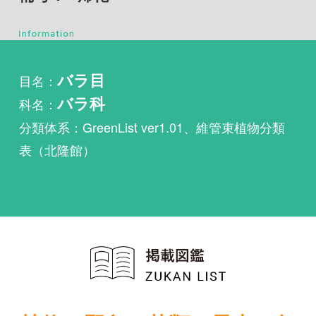
目名：
バラ目
科名：
バラ科
分類体系：GreenList ver1.01、維管束植物分類
表（北隆館）
植物・野鳥・菌類・昆虫・魚
類ほか51冊の生物図鑑を使
い放題
まずは無料トライアル