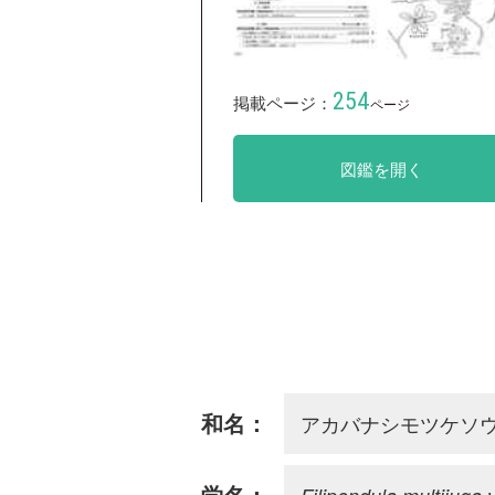
254
掲載ページ：
ページ
図鑑を開く
アカバナシモツケソ
和名：