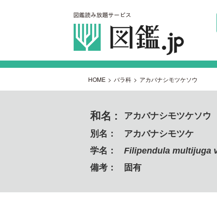
HOME
>
バラ科
>
アカバナシモツケソウ
和名 :
アカバナシモツケソウ
別名：
アカバナシモツケ
学名：
Filipendula multijuga v
備考：
固有