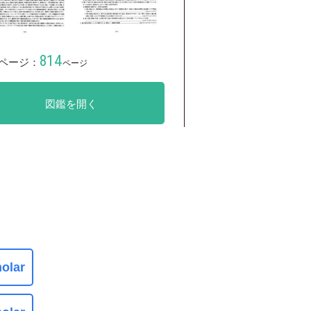
814
ページ：
ページ
図鑑を開く
olar