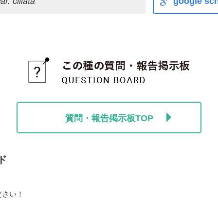
r. ciliata
google sch
質問・報告掲示板TOP
ド
ださい！