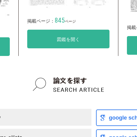
845
掲載ページ：
ページ
掲載
図鑑を開く
ウ
google sch