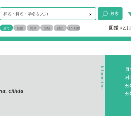
×
検索
図鑑jpと
全て
植物
野鳥
菌類
昆虫
ほか動物
目
科
分
ar. ciliata
分