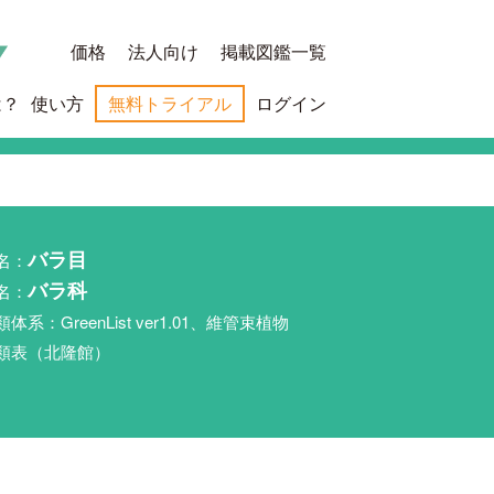
価格
法人向け
掲載図鑑一覧
は？
使い方
無料トライアル
ログイン
名：
バラ目
名：
バラ科
類体系：GreenList ver1.01、維管束植物
類表（北隆館）