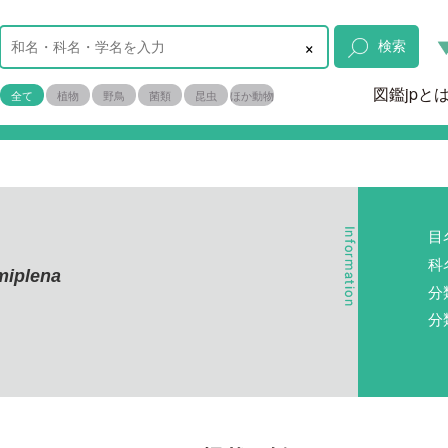
×
検索
図鑑jpと
全て
植物
野鳥
菌類
昆虫
ほか動物
目
科
miplena
分
分