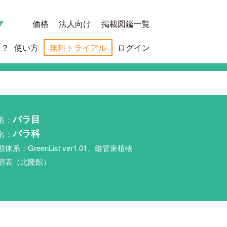
価格
法人向け
掲載図鑑一覧
は？
使い方
無料トライアル
ログイン
名：
バラ目
名：
バラ科
類体系：GreenList ver1.01、維管束植物
類表（北隆館）