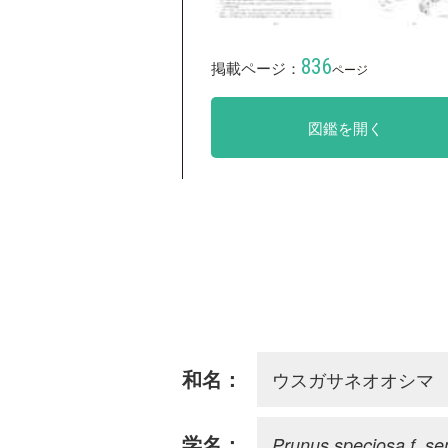
836
掲載ページ：
ページ
図鑑を開く
ウスガサネオオシマ
和名：
Prunus speciosa f. s
学名：