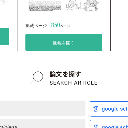
850
掲載ページ：
ページ
図鑑を開く
google sch
emiplena
google sch