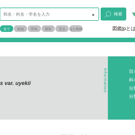
×
検索
図鑑jpと
全て
植物
野鳥
菌類
昆虫
ほか動物
目
科
 var. uyekii
分
分