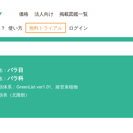
価格
法人向け
掲載図鑑一覧
は？
使い方
無料トライアル
ログイン
名：
バラ目
名：
バラ科
類体系：GreenList ver1.01、維管束植物
類表（北隆館）