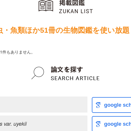
虫・魚類ほか51冊の生物図鑑を使い放題
1件もありません。
google sch
 var. uyekii
google sch