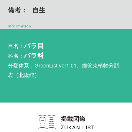
目名：
バラ目
科名：
バラ科
分類体系：GreenList ver1.01、維管束植物分類
表（北隆館）
植物・野鳥・菌類・昆虫・魚
類ほか51冊の生物図鑑を使
い放題