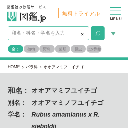
無料トライアル
MENU
×
全て
植物
野鳥
菌類
昆虫
ほか動物
HOME
>
バラ科
>
オオアマミフユイチゴ
和名 :
オオアマミフユイチゴ
別名：
オオアマミノフユイチゴ
学名：
Rubus amamianus x R.
sieboldii
備考：
自生