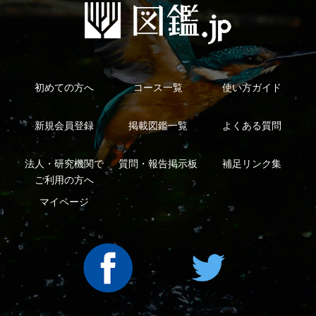
利用規約
有料会員利用規約
お問い合わせ
プライバ
｜
｜
｜
シーについて
特定商取引法に基づく表示
運営会社
インプレスグル
｜
｜
ープ
Copyright ©2016 Yama-kei Publishers co.,Ltd.
An impress Group Company. All rights reserved.