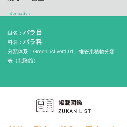
目名：
バラ目
科名：
バラ科
分類体系：GreenList ver1.01、維管束植物分類
表（北隆館）
植物・野鳥・菌類・昆虫・魚
類ほか51冊の生物図鑑を使
い放題
まずは無料トライアル