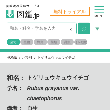
無料トライアル
MENU
×
全て
植物
野鳥
菌類
昆虫
ほか動物
HOME
>
バラ科
>
トゲリュウキュウイチゴ
和名 :
トゲリュウキュウイチゴ
学名：
Rubus grayanus var.
chaetophorus
備考：
自生