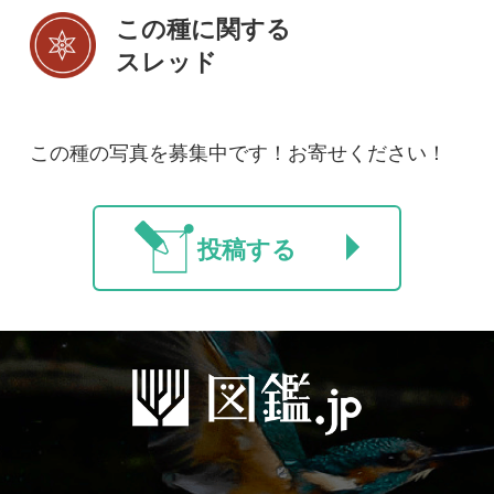
初めての方へ
コース一覧
使い方ガイド
新規会員登録
掲載図鑑一覧
よくある質問
法人・研究機関で
質問・報告掲示板
補足リンク集
ご利用の方へ
マイページ
利用規約
有料会員利用規約
お問い合わせ
プライバ
｜
｜
｜
シーについて
特定商取引法に基づく表示
運営会社
インプレスグル
｜
｜
ープ