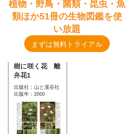
樹に咲く花 離
弁花1
出版社：山と溪谷社
出版年：2000
583
掲載ページ：
ページ
図鑑を開く