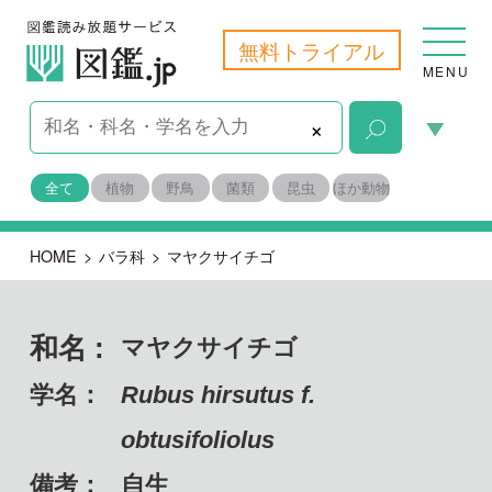
無料トライアル
MENU
×
全て
植物
野鳥
菌類
昆虫
ほか動物
HOME
>
バラ科
>
マヤクサイチゴ
和名 :
マヤクサイチゴ
学名：
Rubus hirsutus f.
obtusifoliolus
備考：
自生