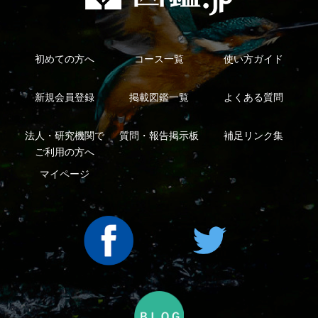
利用規約
有料会員利用規約
お問い合わせ
プライバ
｜
｜
｜
シーについて
特定商取引法に基づく表示
運営会社
インプレスグル
｜
｜
ープ
Copyright ©2016 Yama-kei Publishers co.,Ltd.
An impress Group Company. All rights reserved.