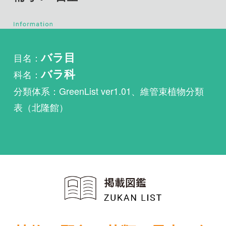
目名：
バラ目
科名：
バラ科
分類体系：GreenList ver1.01、維管束植物分類
表（北隆館）
植物・野鳥・菌類・昆虫・魚
類ほか51冊の生物図鑑を使
い放題
まずは無料トライアル