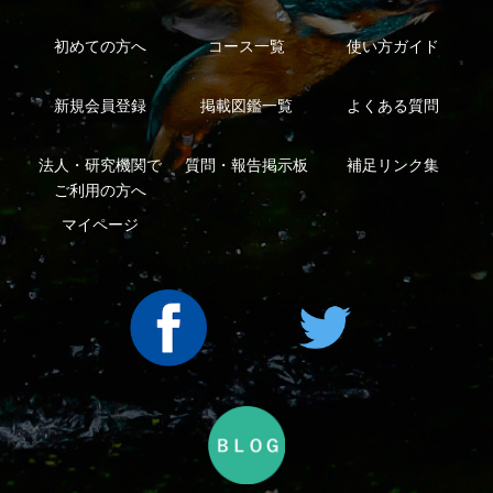
利用規約
有料会員利用規約
お問い合わせ
プライバ
｜
｜
｜
シーについて
特定商取引法に基づく表示
運営会社
インプレスグル
｜
｜
ープ
Copyright ©2016 Yama-kei Publishers co.,Ltd.
An impress Group Company. All rights reserved.