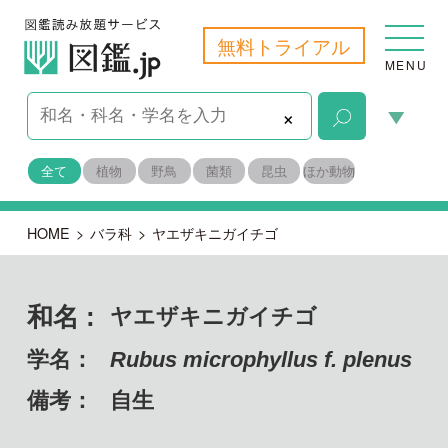
無料トライアル
MENU
×
全て
植物
野鳥
菌類
昆虫
ほか動物
HOME
>
バラ科
>
ヤエザキニガイチゴ
和名 :
ヤエザキニガイチゴ
学名：
Rubus microphyllus f. plenus
備考：
自生
目名：
バラ目