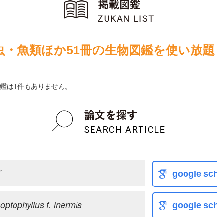
虫・魚類ほか51冊の生物図鑑を使い放題
鑑は1件もありません。
ゴ
google sch
optophyllus f. inermis
google sch