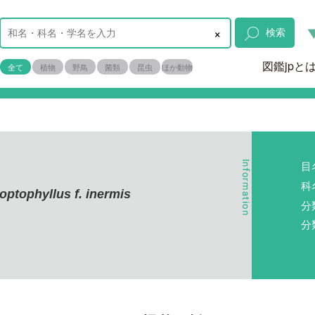
×
検索
図鑑jpと
全て
植物
野鳥
菌類
昆虫
ほか動物
目
科
optophyllus f. inermis
分
分