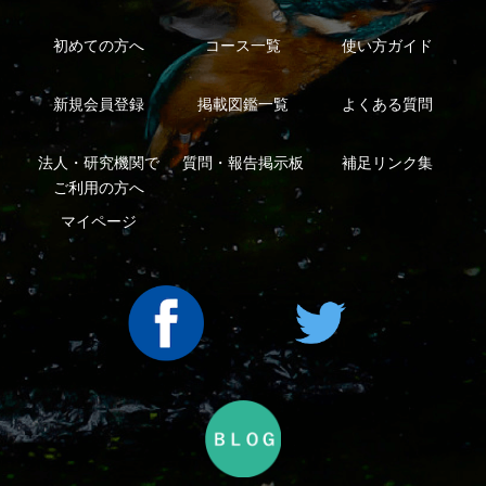
利用規約
有料会員利用規約
お問い合わせ
プライバ
｜
｜
｜
シーについて
特定商取引法に基づく表示
運営会社
インプレスグル
｜
｜
ープ
Copyright ©2016 Yama-kei Publishers co.,Ltd.
An impress Group Company. All rights reserved.