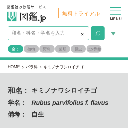
無料トライアル
MENU
×
全て
植物
野鳥
菌類
昆虫
ほか動物
HOME
>
バラ科
>
キミノナワシロイチゴ
和名 :
キミノナワシロイチゴ
学名：
Rubus parvifolius f. flavus
備考：
自生
目名：
バラ目