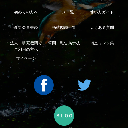
利用規約
有料会員利用規約
お問い合わせ
プライバ
｜
｜
｜
シーについて
特定商取引法に基づく表示
運営会社
インプレスグル
｜
｜
ープ
Copyright ©2016 Yama-kei Publishers co.,Ltd.
An impress Group Company. All rights reserved.