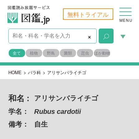
無料トライアル
MENU
×
全て
植物
野鳥
菌類
昆虫
ほか動物
HOME
>
バラ科
>
アリサンバライチゴ
和名 :
アリサンバライチゴ
学名：
Rubus cardotii
備考：
自生
目名：
バラ目