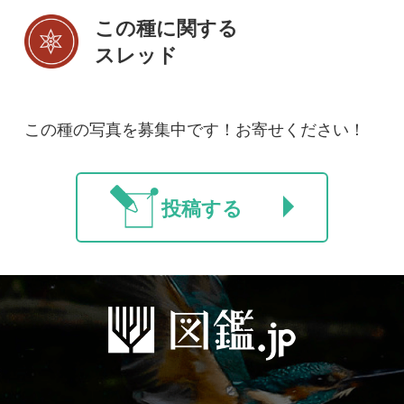
初めての方へ
コース一覧
使い方ガイド
新規会員登録
掲載図鑑一覧
よくある質問
法人・研究機関で
質問・報告掲示板
補足リンク集
ご利用の方へ
マイページ
利用規約
有料会員利用規約
お問い合わせ
プライバ
｜
｜
｜
シーについて
特定商取引法に基づく表示
運営会社
インプレスグル
｜
｜