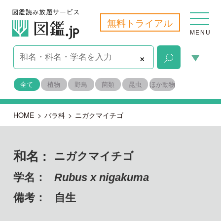
無料トライアル
MENU
×
全て
植物
野鳥
菌類
昆虫
ほか動物
HOME
>
バラ科
>
ニガクマイチゴ
和名 :
ニガクマイチゴ
学名：
Rubus x nigakuma
備考：
自生
目名：
バラ目