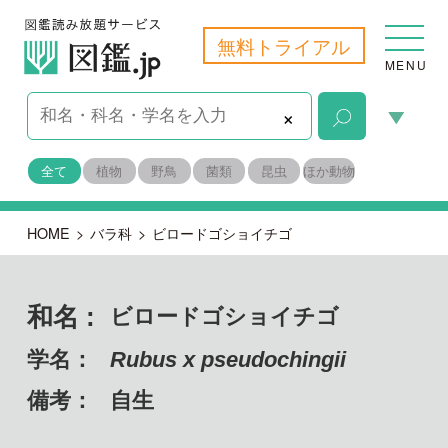
無料トライアル
MENU
×
全て
植物
野鳥
菌類
昆虫
ほか動物
HOME
>
バラ科
>
ビロードゴショイチゴ
和名 :
ビロードゴショイチゴ
学名：
Rubus x pseudochingii
備考：
自生
目名：
バラ目