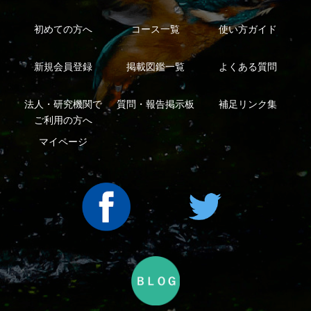
利用規約
有料会員利用規約
お問い合わせ
プライバ
｜
｜
｜
シーについて
特定商取引法に基づく表示
運営会社
インプレスグル
｜
｜
ープ
Copyright ©2016 Yama-kei Publishers co.,Ltd.
An impress Group Company. All rights reserved.