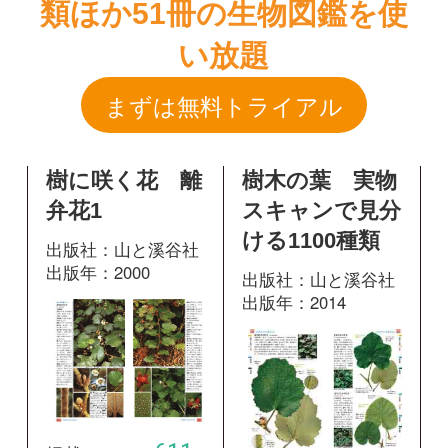
樹に咲く花 離
樹木の葉 実物
弁花1
スキャンで見分
ける1100種類
出版社：山と溪谷社
出版年：2000
出版社：山と溪谷社
出版年：2014
611
掲載ページ：
255
掲載ページ：
ページ
ペ
ージ
図鑑を開く
図鑑を開く