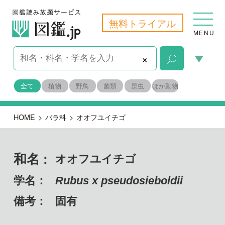
無料トライアル
MENU
×
全て
植物
野鳥
菌類
昆虫
ほか動物
HOME
>
バラ科
>
オオフユイチゴ
和名 :
オオフユイチゴ
学名：
Rubus x pseudosieboldii
備考：
固有
目名：
バラ目