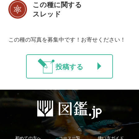
初めての方へ
コース一覧
使い方ガイド
新規会員登録
掲載図鑑一覧
よくある質問
法人・研究機関で
質問・報告掲示板
補足リンク集
ご利用の方へ
マイページ
利用規約
有料会員利用規約
お問い合わせ
プライバ
｜
｜
｜
シーについて
特定商取引法に基づく表示
運営会社
インプレスグル
｜
｜
ープ