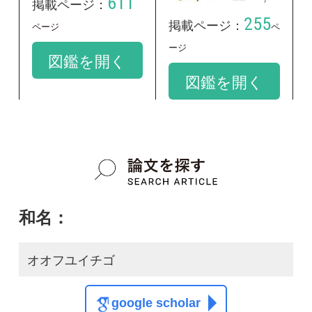
和名：
オオフユイチゴ
google scholar
学名：
Rubus x pseudosieboldii
google scholar