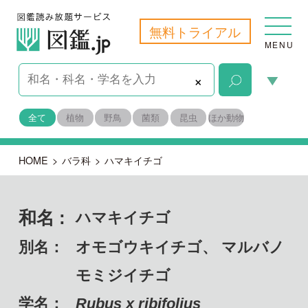
無料トライアル
MENU
×
全て
植物
野鳥
菌類
昆虫
ほか動物
HOME
>
バラ科
>
ハマキイチゴ
和名 :
ハマキイチゴ
別名：
オモゴウキイチゴ、 マルバノ
モミジイチゴ
学名：
Rubus x ribifolius
備考：
固有