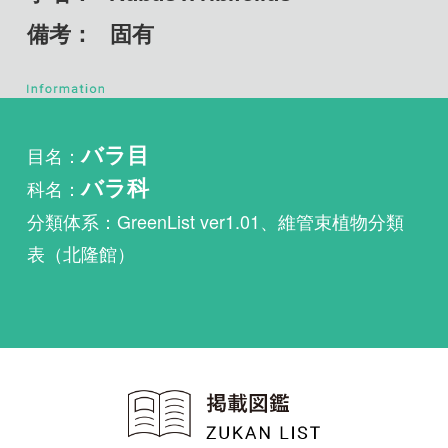
目名：
バラ目
科名：
バラ科
分類体系：GreenList ver1.01、維管束植物分類
表（北隆館）
植物・野鳥・菌類・昆虫・魚
類ほか51冊の生物図鑑を使
い放題