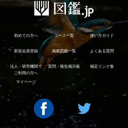
利用規約
有料会員利用規約
お問い合わせ
プライバ
｜
｜
｜
シーについて
特定商取引法に基づく表示
運営会社
インプレスグル
｜
｜
ープ
Copyright ©2016 Yama-kei Publishers co.,Ltd.
An impress Group Company. All rights reserved.