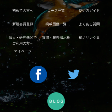
利用規約
有料会員利用規約
お問い合わせ
プライバ
｜
｜
｜
シーについて
特定商取引法に基づく表示
運営会社
インプレスグル
｜
｜
ープ
Copyright ©2016 Yama-kei Publishers co.,Ltd.
An impress Group Company. All rights reserved.