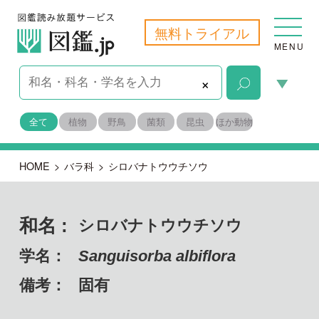
無料トライアル
MENU
×
全て
植物
野鳥
菌類
昆虫
ほか動物
HOME
>
バラ科
>
シロバナトウウチソウ
和名 :
シロバナトウウチソウ
学名：
Sanguisorba albiflora
備考：
固有
目名：
バラ目