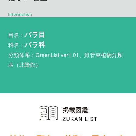
目名：
バラ目
科名：
バラ科
分類体系：GreenList ver1.01、維管束植物分類
表（北隆館）
植物・野鳥・菌類・昆虫・魚
類ほか51冊の生物図鑑を使
い放題
まずは無料トライアル