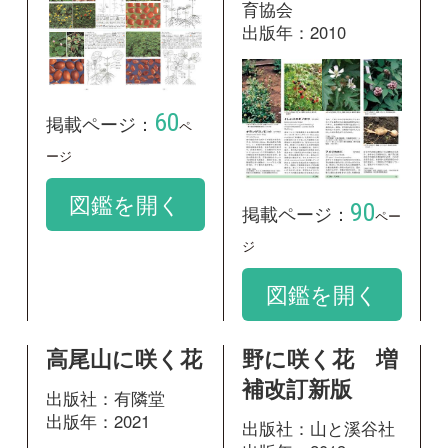
高尾山に咲く花
野に咲く花 増
補改訂新版
出版社：有隣堂
出版年：2021
出版社：山と溪谷社
出版年：2013
117
掲載ページ：
385
掲載ページ：
ページ
ペ
ージ
図鑑を開く
図鑑を開く
箱根に咲く花
神奈川県植物誌
2001
出版社：有隣堂
出版年：2024
出版社：神奈川県立
生命の星・地球博物