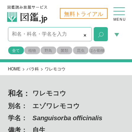
無料トライアル
MENU
×
全て
植物
野鳥
菌類
昆虫
ほか動物
HOME
>
バラ科
>
ワレモコウ
和名 :
ワレモコウ
別名：
エゾワレモコウ
学名：
Sanguisorba officinalis
備考：
自生