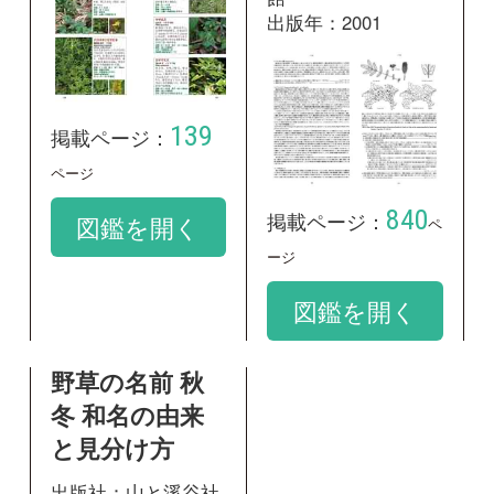
254
掲載ページ：
ページ
図鑑を開く
和名：
ワレモコウ
google scholar