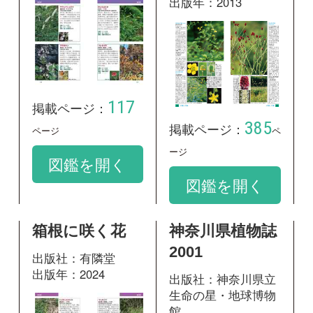
館
出版年：2001
139
掲載ページ：
ページ
840
掲載ページ：
図鑑を開く
ペ
ージ
図鑑を開く
野草の名前 秋
冬 和名の由来
と見分け方
出版社：山と溪谷社
出版年：2017