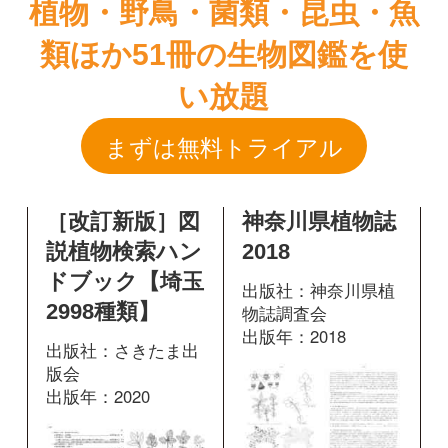
［改訂新版］図
神奈川県植物誌
説植物検索ハン
2018
ドブック【埼玉
出版社：神奈川県植
2998種類】
物誌調査会
出版年：2018
出版社：さきたま出
版会
出版年：2020
873
掲載ページ：
ペ
ージ
256
掲載ページ：
図鑑を開く
ページ
図鑑を開く