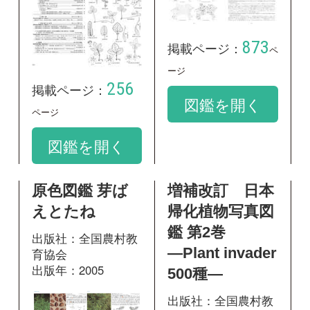
原色図鑑 芽ば
増補改訂 日本
えとたね
帰化植物写真図
鑑 第2巻
出版社：全国農村教
―Plant invader
育協会
出版年：2005
500種―
出版社：全国農村教
育協会
出版年：2010
60
掲載ページ：
ペ
ージ
図鑑を開く
90
掲載ページ：
ペー
ジ
図鑑を開く