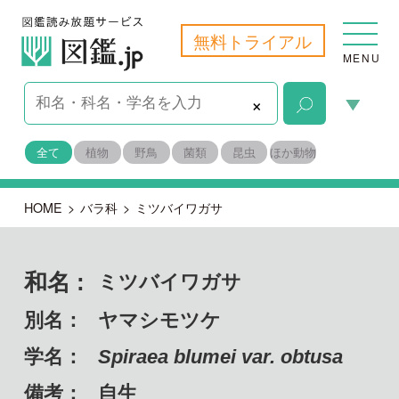
無料トライアル
MENU
×
全て
植物
野鳥
菌類
昆虫
ほか動物
HOME
>
バラ科
>
ミツバイワガサ
和名 :
ミツバイワガサ
別名：
ヤマシモツケ
学名：
Spiraea blumei var. obtusa
備考：
自生