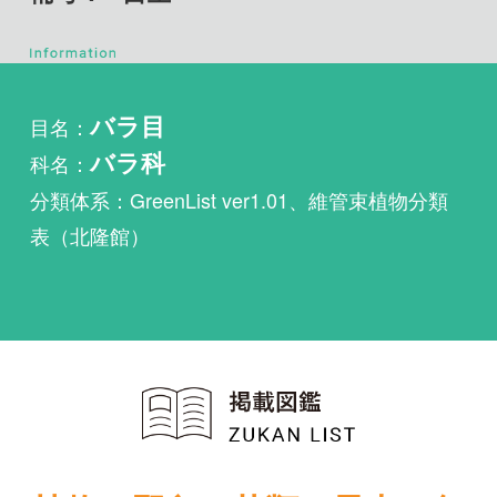
目名：
バラ目
科名：
バラ科
分類体系：GreenList ver1.01、維管束植物分類
表（北隆館）
植物・野鳥・菌類・昆虫・魚
類ほか51冊の生物図鑑を使
い放題
まずは無料トライアル