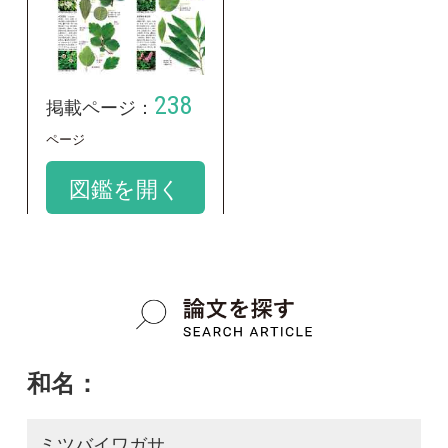
和名：
ミツバイワガサ
google scholar
学名：
Spiraea blumei var. obtusa
google scholar