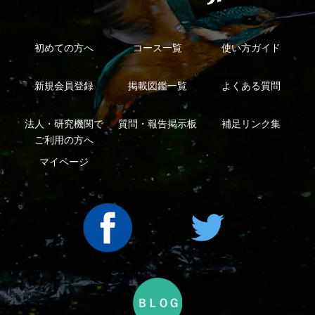
シーについて
特定商取引法に基づく表示
運営会社
インプレスグル
｜
｜
ープ
Copyright ©2016 Yama-kei Publishers co.,Ltd.
An impress Group Company. All rights reserved.