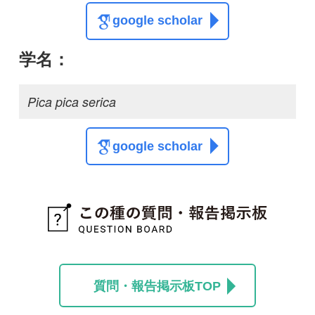
解決
この鳥は何でしょう
か？
india
1
1
投稿する