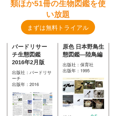
バードリサー
原色 日本野鳥生
チ生態図鑑
態図鑑―陸鳥編
2016年2月版
出版社：保育社
出版年：1995
出版社：バードリサ
ーチ
出版年：2016
35
掲載ページ：
ペー
ジ
188
掲載ページ：
図鑑を開く
ページ
図鑑を開く
原色 日本野鳥
原寸大写真図鑑
生態図鑑―陸鳥
羽