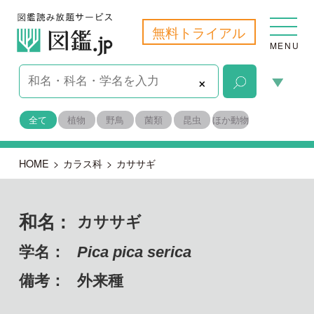
無料トライアル
MENU
×
全て
植物
野鳥
菌類
昆虫
ほか動物
HOME
>
カラス科
>
カササギ
和名 :
カササギ
学名：
Pica pica serica
備考：
外来種
脊索動物門 鳥綱