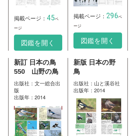
458
掲載ページ：
ペ
153
掲載ページ：
ージ
ページ
図鑑を開く
図鑑を開く
♪鳥くんの比べ
て識別野鳥図鑑
670 第3版
出版社：文一総合出
版
出版年：2020