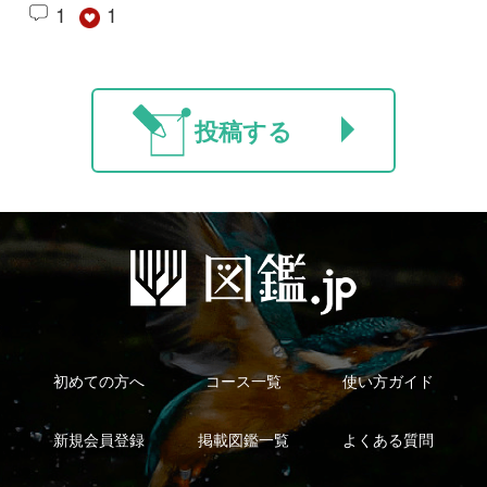
シーについて
特定商取引法に基づく表示
運営会社
インプレスグル
｜
｜
ープ
Copyright ©2016 Yama-kei Publishers co.,Ltd.
An impress Group Company. All rights reserved.