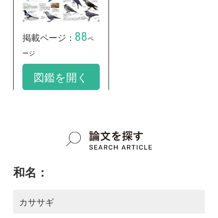
学名：
Pica pica serica
google scholar
質問・報告掲示板TOP
この種に関する
スレッド