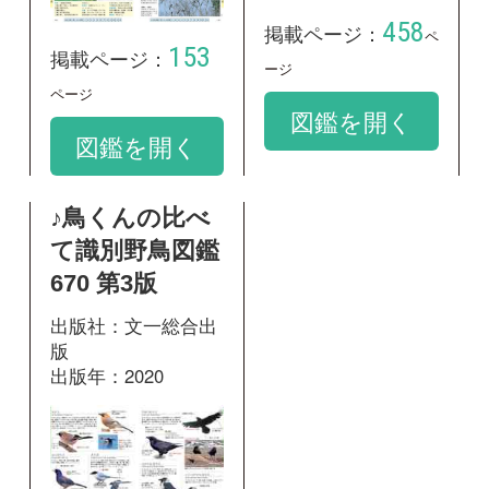
88
掲載ページ：
ペ
ージ
図鑑を開く
和名：
カササギ
google scholar