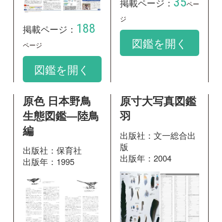
編
出版社：文一総合出
版
出版社：保育社
出版年：2004
出版年：1995
296
掲載ページ：
45
ペ
掲載ページ：
ペ
ージ
ージ
図鑑を開く
図鑑を開く
新訂 日本の鳥
新版 日本の野
550 山野の鳥
鳥
出版社：文一総合出
出版社：山と溪谷社
版
出版年：2014
出版年：2014