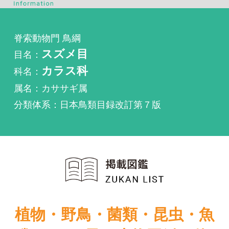
目名：
スズメ目
科名：
カラス科
属名：カササギ属
分類体系：日本鳥類目録改訂第７版
植物・野鳥・菌類・昆虫・魚
類ほか51冊の生物図鑑を使
い放題
まずは無料トライアル