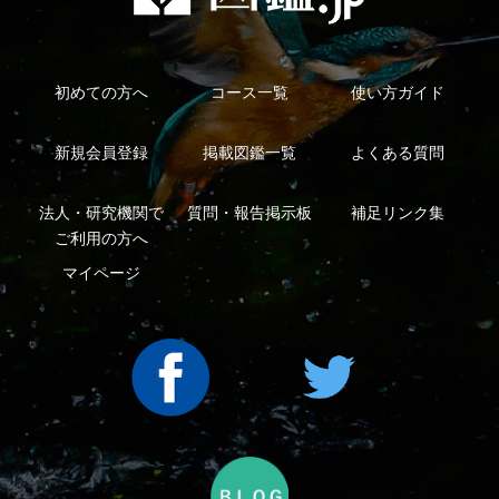
利用規約
有料会員利用規約
お問い合わせ
プライバ
｜
｜
｜
シーについて
特定商取引法に基づく表示
運営会社
インプレスグル
｜
｜
ープ
Copyright ©2016 Yama-kei Publishers co.,Ltd.
An impress Group Company. All rights reserved.