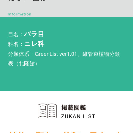
目名：
バラ目
科名：
ニレ科
分類体系：GreenList ver1.01、維管束植物分類
表（北隆館）
植物・野鳥・菌類・昆虫・魚
類ほか51冊の生物図鑑を使
い放題
まずは無料トライアル