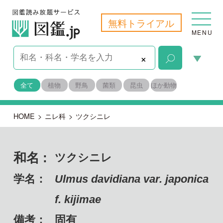
無料トライアル
MENU
×
全て
植物
野鳥
菌類
昆虫
ほか動物
HOME
>
ニレ科
>
ツクシニレ
和名 :
ツクシニレ
学名：
Ulmus davidiana var. japonica
f. kijimae
備考：
固有