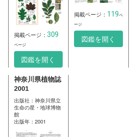
563
掲載ページ：
ページ
図鑑を開く
和名：
アキニレ