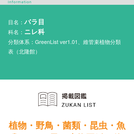
科名：
ニレ科
分類体系：GreenList ver1.01、維管束植物分類
表（北隆館）
植物・野鳥・菌類・昆虫・魚
類ほか51冊の生物図鑑を使
い放題
まずは無料トライアル