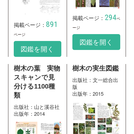
出版社：山と溪谷社
出版年：2014
119
掲載ページ：
ペ
ージ
309
掲載ページ：
図鑑を開く
ページ
図鑑を開く
神奈川県植物誌
2001
出版社：神奈川県立
生命の星・地球博物
館
出版年：2001