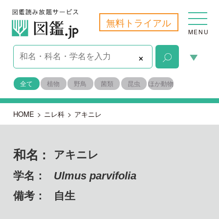
無料トライアル
MENU
×
全て
植物
野鳥
菌類
昆虫
ほか動物
HOME
>
ニレ科
>
アキニレ
和名 :
アキニレ
学名：
Ulmus parvifolia
備考：
自生
目名：
バラ目