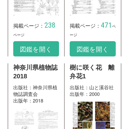
2018
弁花1
出版社：神奈川県植
出版社：山と溪谷社
物誌調査会
出版年：2000
出版年：2018
294
掲載ページ：
ペ
891
掲載ページ：
ージ
ページ
図鑑を開く
図鑑を開く
樹木の葉 実物
樹木の実生図鑑
スキャンで見
出版社：文一総合出
分ける1100種
版
出版年：2015
類