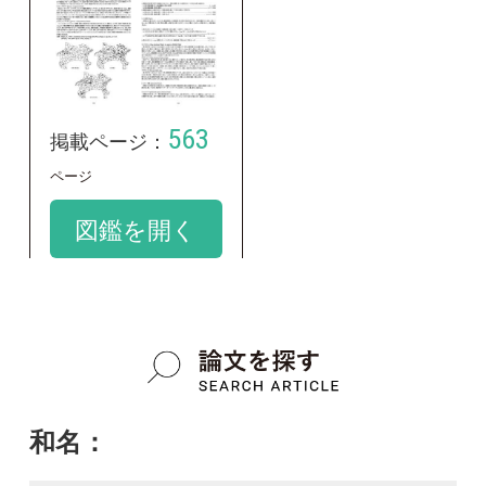
google scholar
学名：
Ulmus parvifolia
google scholar
質問・報告掲示板TOP
この種に関する
スレッド